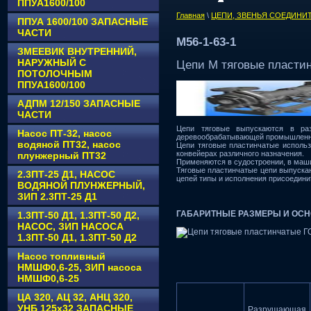
ППУА1600/100
Главная
\
ЦЕПИ, ЗВЕНЬЯ СОЕДИНИ
ППУА 1600/100 ЗАПАСНЫЕ
ЧАСТИ
М56-1-63-1
ЗМЕЕВИК ВНУТРЕННИЙ,
НАРУЖНЫЙ С
Цепи М тяговые пласти
ПОТОЛОЧНЫМ
ППУА1600/100
АДПМ 12/150 ЗАПАСНЫЕ
ЧАСТИ
Цепи тяговые выпускаются в ра
Насос ПТ-32, насос
деревообрабатывающей промышленнос
водяной ПТ32, насос
Цепи тяговые пластинчатые использ
конвейерах различного назначения.
плунжерный ПТ32
Применяются в судостроении, в маш
Тяговые пластинчатые цепи выпускаю
2.3ПТ-25 Д1, НАСОС
цепей типы и исполнения присоедин
ВОДЯНОЙ ПЛУНЖЕРНЫЙ,
ЗИП 2.3ПТ-25 Д1
ГАБАРИТНЫЕ РАЗМЕРЫ И ОСН
1.3ПТ-50 Д1, 1.3ПТ-50 Д2,
НАСОС, ЗИП НАСОСА
1.3ПТ-50 Д1, 1.3ПТ-50 Д2
Насос топливный
НМШФ0,6-25, ЗИП насоса
НМШФ0,6-25
ЦА 320, АЦ 32, АНЦ 320,
УНБ 125х32 ЗАПАСНЫЕ
Разрушающая