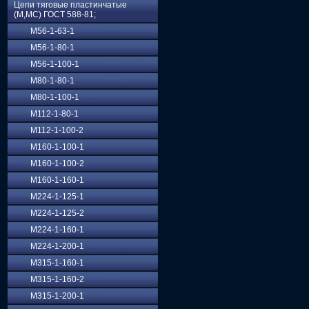
Цепи тяговые пластинчатые
(М,МС) ГОСТ 588-81;
М56-1-63-1
М56-1-80-1
М56-1-100-1
М80-1-80-1
М80-1-100-1
М112-1-80-1
М112-1-100-2
М160-1-100-1
М160-1-100-2
М160-1-160-1
М224-1-125-1
М224-1-125-2
М224-1-160-1
М224-1-200-1
М315-1-160-1
М315-1-160-2
М315-1-200-1